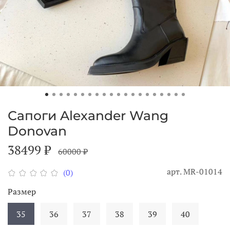
Сапоги Alexander Wang
Donovan
38499 ₽
60000 ₽
арт.
MR-01014
(0)
Размер
35
36
37
38
39
40