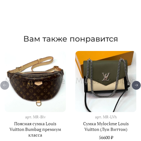
Вам также понравится
арт.
MR-Blv
арт.
MR-LVh
Поясная сумка Louis
Сумка Mylockme Louis
Vuitton Bumbag премиум
Vuitton (Луи Виттон)
класса
56600 ₽