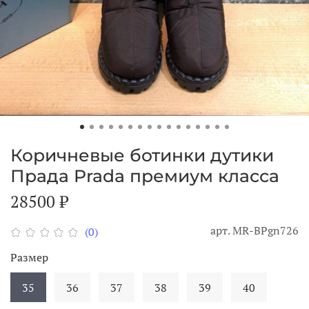
Коричневые ботинки дутики
Прада Prada премиум класса
28500 ₽
арт.
MR-BPgn726
(0)
Размер
35
36
37
38
39
40