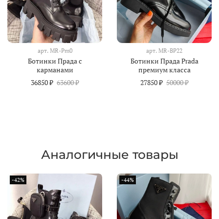
арт.
MR-Pm0
арт.
MR-BP22
Ботинки Прада с
Ботинки Прада Prada
карманами
премиум класса
36850 ₽
63600 ₽
27850 ₽
50000 ₽
Аналогичные товары
-42%
-44%