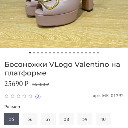
Босоножки VLogo Valentino на
платформе
25690 ₽
35500 ₽
арт.
MR-01292
(0)
Размер
35
36
37
38
39
40