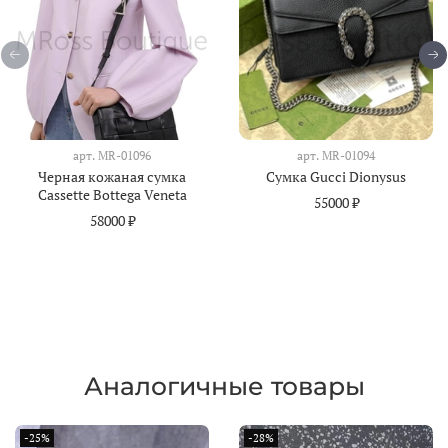
арт.
MR-01096
арт.
MR-01094
Черная кожаная сумка
Сумка Gucci Dionysus
Cassette Bottega Veneta
55000 ₽
58000 ₽
Аналогичные товары
-25%
-28%