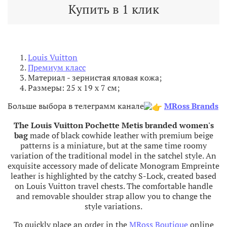
Купить в 1 клик
Louis Vuitton
Премиум класс
Материал - зернистая яловая
кожа;
Размеры:
25 x 19 x 7
см;
Больше выбора в телеграмм канале
MRoss Brands
The
Louis
Vuitton
Pochette
Metis
branded
women
's
bag
made
of
black
cowhide
leather
with
premium
beige
patterns
is
a
miniature
,
but
at
the same time
roomy
variation
of the
traditional
model
in
the
satchel
style
.
An
exquisite
accessory
made
of
delicate
Monogram
Empreinte
leather
is
highlighted
by the
catchy
S
-
Lock
,
created
based
on
Louis
Vuitton
travel
chests
.
The
comfortable
handle
and
removable
shoulder
strap
allow
you to
change
the
style
variations
.
To quickly place an order in the
MRoss Boutique
online