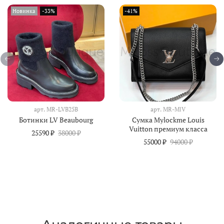
Новинка
-33%
-41%
арт.
MR-LVB25B
арт.
MR-MlV
Ботинки LV Beaubourg
Сумка Mylockme Louis
Vuitton премиум класса
25590 ₽
38000 ₽
55000 ₽
94000 ₽