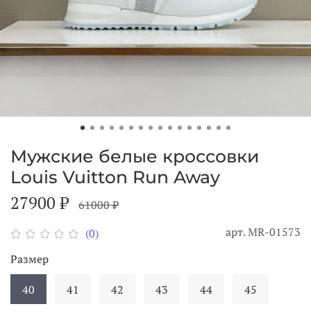
Мужские белые кроссовки
Louis Vuitton Run Away
27900 ₽
61000 ₽
арт.
MR-01573
(0)
Размер
40
41
42
43
44
45