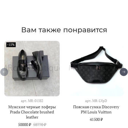
Вам также понравится
-15%
арт.
MR-01582
арт.
MR-LVpD
Мужские черные лоферы
Поясная сумка Discovery
Prada Chocolate brushed
PM Louis Vuitton
leather
41500 ₽
50000 ₽
58770 ₽