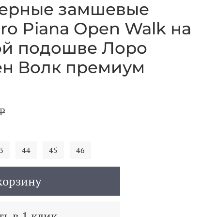
черные замшевые
ro Piana Open Walk на
ой подошве Лоро
ен Волк премиум
₽
3
44
45
46
корзину
ь в 1 клик