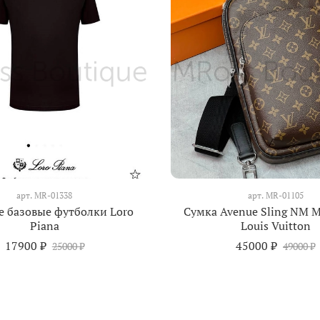
арт.
MR-01338
арт.
MR-01105
 базовые футболки Loro
Сумка Avenue Sling NM 
Piana
Louis Vuitton
17900 ₽
45000 ₽
25000 ₽
49000 ₽