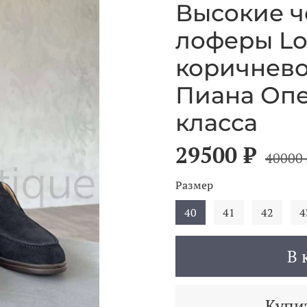
Высокие 
лоферы Lo
коричнев
Пиана Оп
класса
29500 ₽
40000 
Размер
40
41
42
4
В 
Купит