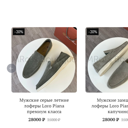
-20%
-20%
Мужские серые летние
Мужские зам
лоферы Loro Piana
лоферы Loro Pia
премиум класса
капучин
28000 ₽
28000 ₽
35000 ₽
350