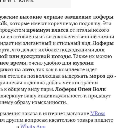
ужские высокие черные замшевые лоферы
alk
, которые имеют коричневую подошву. Эти
продуктом
премиум класса
от итальянского
Они изготовлены из высококачественной замши
ридает им элегантный и стильный вид.
Лоферы
рта, что делает их более подходящими
для
ной или дождливой погоды
. Также их можно
нее время
, очень удобно
для мужчин
ихся на авто
, так как в комплекте идет
вая стелька позволяющая выдержать
мороз до -
оричневая подошва добавляет контраст и
ь к общему виду пары.
Лоферы Опен Волк
дчеркнут вашу индивидуальность и придадут
шему образу изысканности.
рмления заказа в интернет магазине
MRoss
м другим вопросам касательно товара пишите
в
Whats App