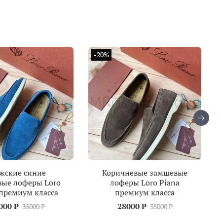
-20%
жские синие
Коричневые замшевые
ые лоферы Loro
лоферы Loro Piana
 премиум класса
премиум класса
000 ₽
28000 ₽
35000 ₽
35000 ₽