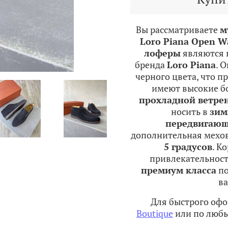
Вы рассматриваете
м
Loro Piana Open W
лоферы
являются 
бренда
Loro Piana
. 
черного цвета, что п
имеют высокие бо
прохладной ветре
носить в
зим
передвигающ
дополнительная мехо
5 градусов
. К
привлекательност
премиум класса
по
ва
Для быстрого офо
Boutique
или по любы