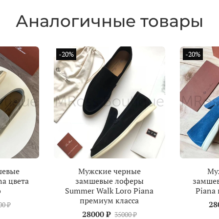
Аналогичные товары
-20%
-20%
шевые
Мужские черные
Му
na цвета
замшевые лоферы
замшев
о
Summer Walk Loro Piana
Piana
премиум класса
28
00 ₽
28000 ₽
35000 ₽