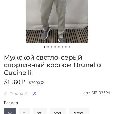
Мужской светло-серый
спортивный костюм Brunello
Cucinelli
51980 ₽
82000 ₽
арт.
МR 02594
(0)
Размер
M
L
XL
XXL
XXXL